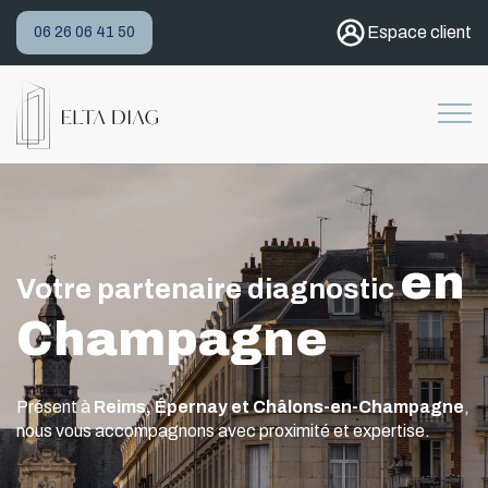
Espace client
06 26 06 41 50
Votre partenaire diagnosti
Champagne
 à
Reims, Épernay et Châlons-en-Champagne
,
us accompagnons avec proximité et expertise.